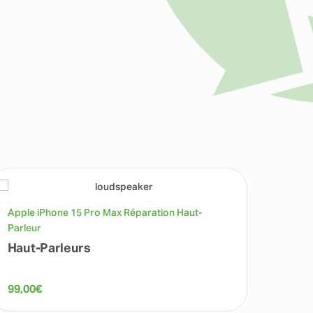
Apple iPhone 15 Pro Max Réparation Haut-
Apple 
Parleur
Couver
Haut-Parleurs
Couv
99,00
€
189,0