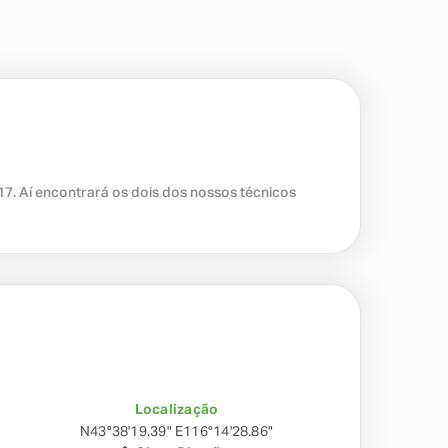
7. Aí encontrará os dois dos nossos técnicos
Localização
N43°38'19.39" E116°14'28.86"