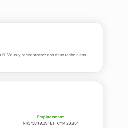
 2017. Vous-y rencontrerez nos deux techniciens
Emplacement
N43°38'19.39" E116°14'28.86"