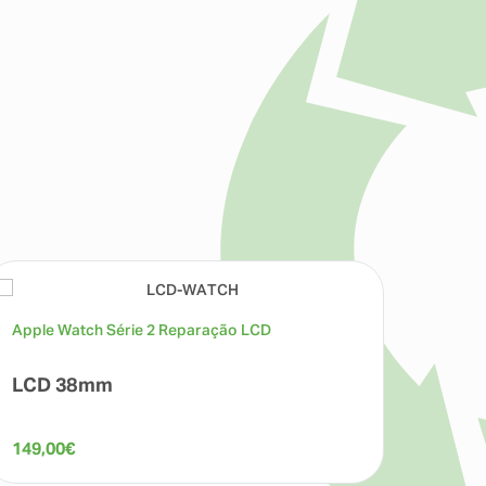
Apple Watch Série 2 Reparação LCD
Apple 
LCD 38mm
Micr
149,00
€
99,00