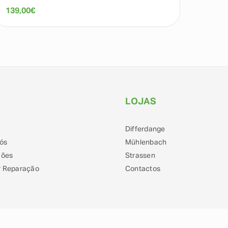
139,00
€
90,00
LOJAS
Differdange
ós
Mühlenbach
ções
Strassen
 Reparação
Contactos