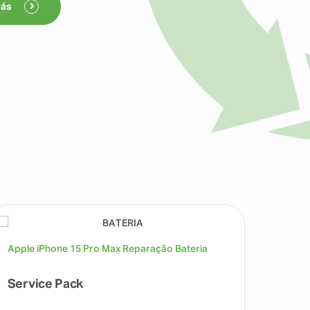
rás
Apple iPhone 15 Pro Max Reparação Bateria
Apple 
Câmar
Service Pack
Repa