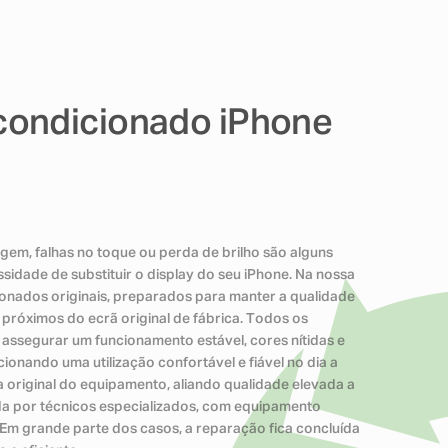
ondicionado iPhone
gem, falhas no toque ou perda de brilho são alguns
idade de substituir o display do seu iPhone. Na nossa
cionados originais, preparados para manter a qualidade
 próximos do ecrã original de fábrica. Todos os
assegurar um funcionamento estável, cores nítidas e
ionando uma utilização confortável e fiável no dia a
a original do equipamento, aliando qualidade elevada a
ada por técnicos especializados, com equipamento
o. Em grande parte dos casos, a reparação fica concluída