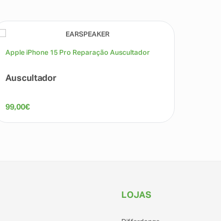
Apple iPhone 15 Pro Reparação Auscultador
Apple 
Trasei
Auscultador
Câme
99,00
€
179,0
LOJAS