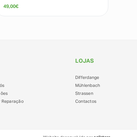
49,00
€
79,00
LOJAS
Differdange
ós
Mühlenbach
ções
Strassen
 Reparação
Contactos