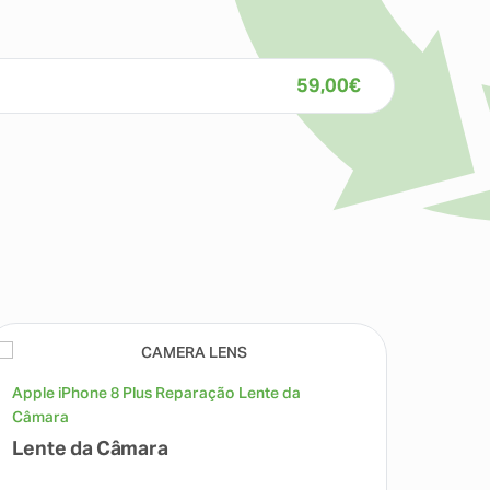
59,00
€
Apple iPhone 8 Plus Reparação Lente da
Apple 
Câmara
Lente da Câmara
Comp