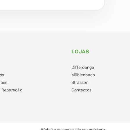
LOJAS
Differdange
ós
Mühlenbach
ções
Strassen
 Reparação
Contactos
Website desenvolvido por
agilstore