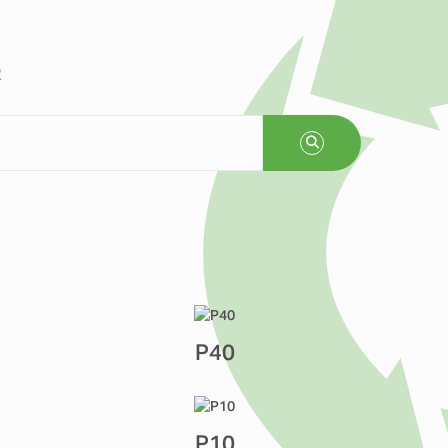
R
P40
P10