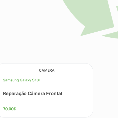
Samsung Galaxy S10+
Samsu
Reparação Câmera Frontal
Repa
70,00
€
80,00