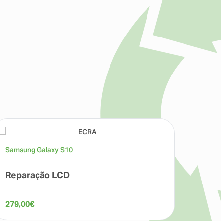
Samsung Galaxy S10
Samsu
Reparação LCD
Repa
279,00
€
90,00