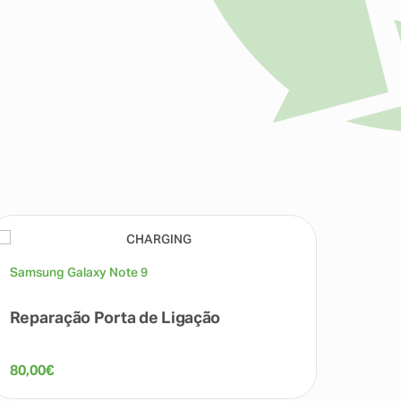
Samsung Galaxy Note 9
Samsun
Reparação Porta de Ligação
Repa
80,00
€
309,0