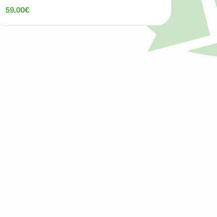
59,00
€
89,00