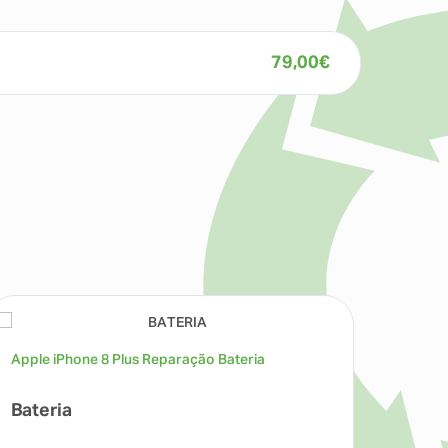
79,00
€
Apple iPhone 8 Plus Reparação Bateria
Apple 
Bateria
Câme