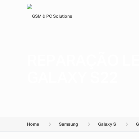
REPARAÇÃO L
GALAXY S22
Home
Samsung
Galaxy S
G