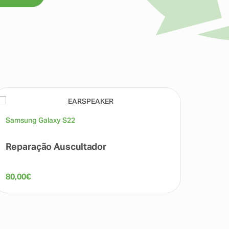
Samsung Galaxy S22
Samsu
Reparação Auscultador
Repa
80,00
€
69,00