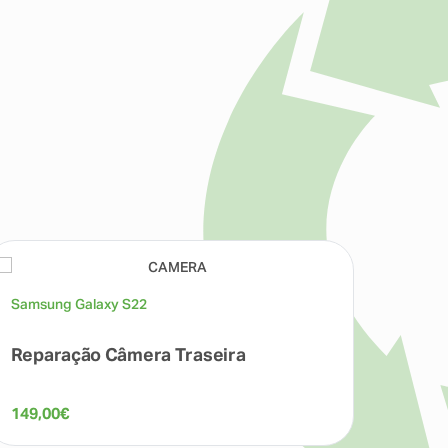
Samsung Galaxy S22
Samsu
Reparação Câmera Traseira
Repa
149,00
€
80,00