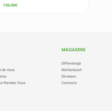
139,00
€
189,0
MAGASINS
Differdange
s de nous
Muhlenbach
ions
Strassen
un Rendez Vous
Contacts