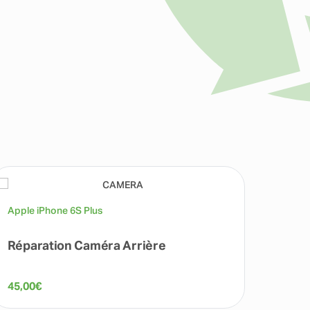
Apple iPhone 6S Plus
Apple 
Réparation Caméra Arrière
Répa
45,00
€
30,00