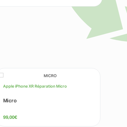
Apple iPhone XR Réparation Micro
Apple 
Micro
Camé
99,00
€
59,00