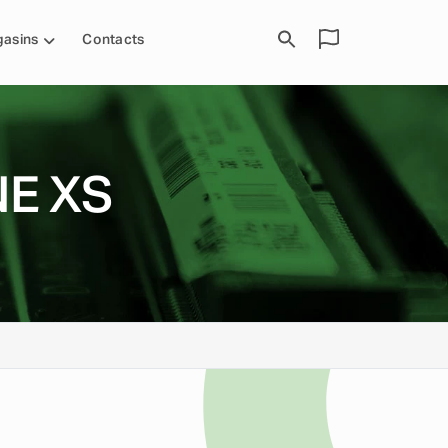
asins
Contacts
NE XS