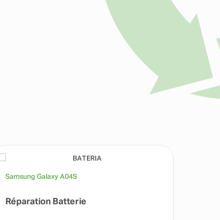
Samsung Galaxy A04S
Samsu
Réparation Batterie
Répa