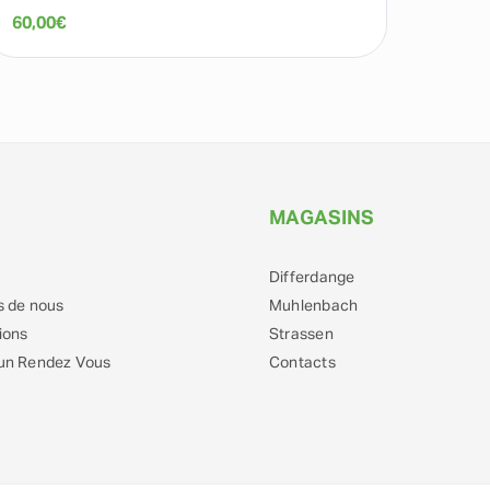
60,00
€
109,0
MAGASINS
Differdange
s de nous
Muhlenbach
ions
Strassen
un Rendez Vous
Contacts