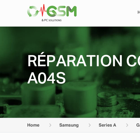
RÉPARATION C
A04S
Home
Samsung
Series A
G