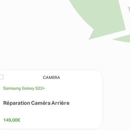
Samsung Galaxy S22+
Samsu
Réparation Caméra Arrière
Répa
149,00
€
69,00