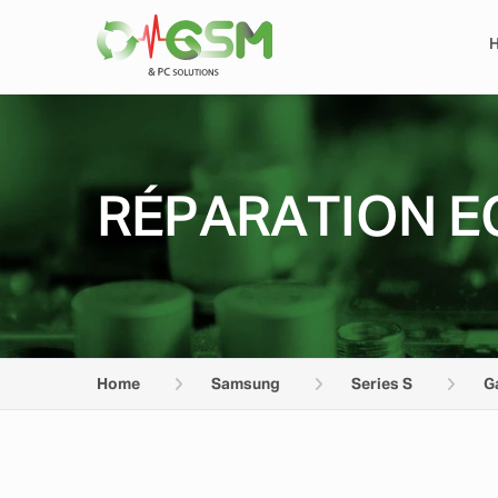
RÉPARATION E
Home
Samsung
Series S
G