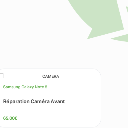
Samsung Galaxy Note 8
Samsun
Réparation Caméra Avant
Répa
65,00
€
65,00