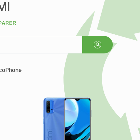
MI
PARER
coPhone