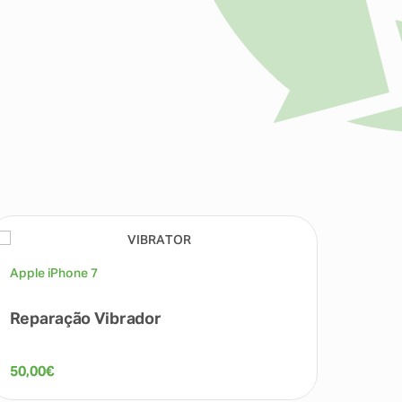
Apple iPhone 7
Apple 
Reparação Vibrador
Repa
50,00
€
45,00