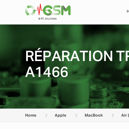
RÉPARATION TR
A1466
Home
Apple
MacBook
Air 