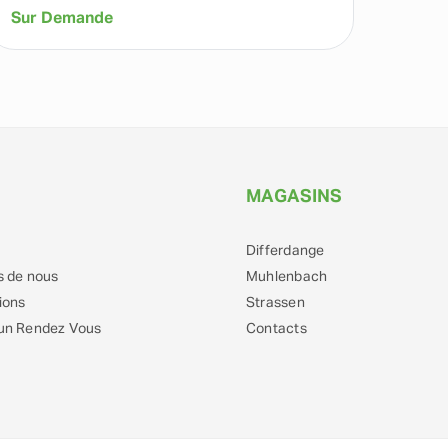
Sur Demande
269,0
MAGASINS
Differdange
s de nous
Muhlenbach
ions
Strassen
un Rendez Vous
Contacts