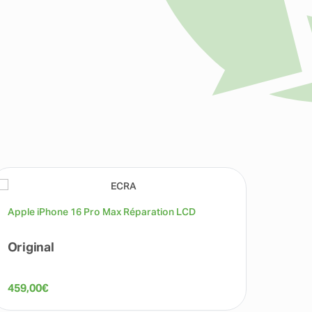
Apple iPhone 16 Pro Max Réparation LCD
Apple 
Parleu
Original
Haut
459,00
€
139,0