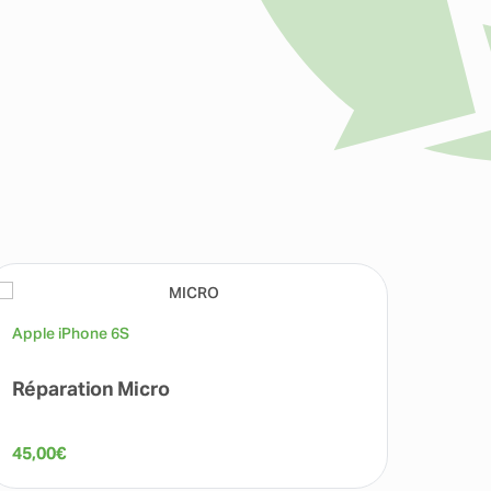
Apple iPhone 6S
Apple 
Réparation Micro
Répa
45,00
€
45,00