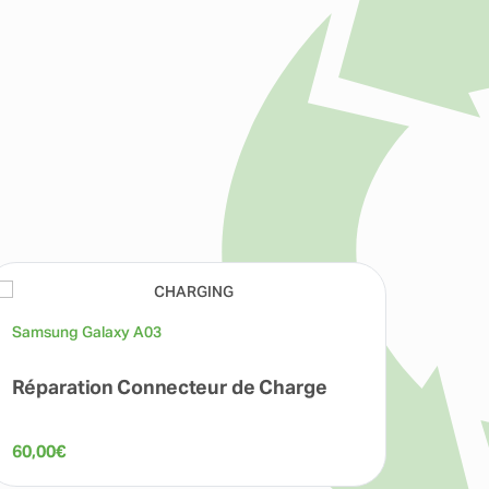
Samsung Galaxy A03
Samsu
Réparation Connecteur de Charge
Répa
60,00
€
69,00