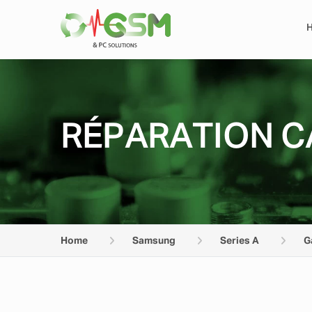
RÉPARATION C
Home
Samsung
Series A
G