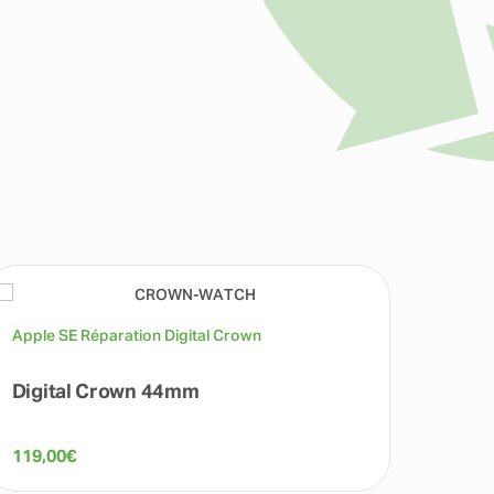
Apple SE Réparation Digital Crown
Apple
Digital Crown 44mm
Répa
119,00
€
109,0